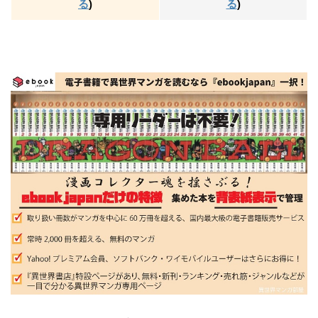
る
)
る
)