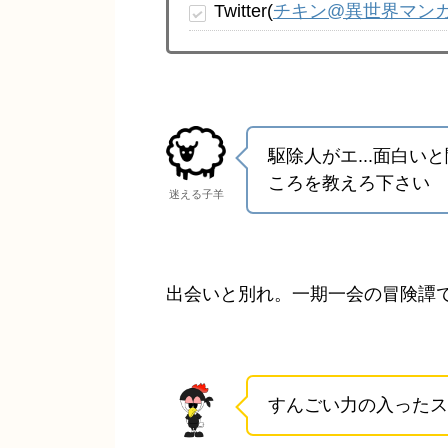
Twitter(
チキン@異世界マン
駆除人がエ...面白
ころを教えろ下さい
迷える子羊
出会いと別れ。一期一会の冒険譚
すんごい力の入ったス