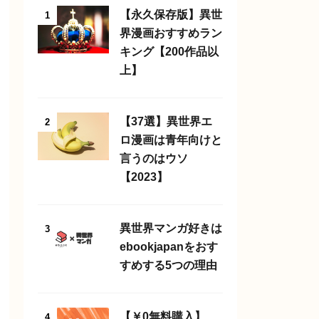
【永久保存版】異世
1
界漫画おすすめラン
キング【200作品以
上】
【37選】異世界エ
2
ロ漫画は青年向けと
言うのはウソ
【2023】
異世界マンガ好きは
3
ebookjapanをおす
すめする5つの理由
【￥0無料購入】
4