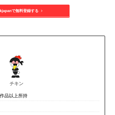
okjapanで無料登録する
チキン
0作品以上所持