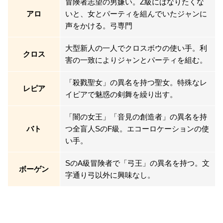
冒険者志望の男嫌い。Z級にはなりたくな
アロ
いと、女とパーティを組んでいたジャンに
声をかける。弓専門
大型新人の一人でクロスボウの使い手。利
クロス
害の一致によりジャンとパーティを組む。
「殺戮聖女」の異名を持つ聖女。特殊なレ
レピア
イピアで魅惑の剣舞を繰り出す。
「闇の女王」「音見の創造者」の異名を持
バト
つ全盲人SのF級。エコーロケーションの使
い手。
SのA級冒険者で「弓王」の異名を持つ。文
ボーゲン
字通り弓以外に興味なし。